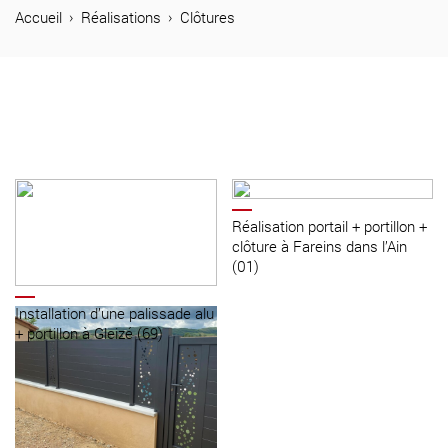
04 74 65 26 73
Accueil
Réalisations
Clôtures
Produits
Réalisations
Métal Stores
Journal
Réalisation portail + portillon +
clôture à Fareins dans l’Ain
Contact
(01)
Installation d’une palissade alu
+ portillon à Gleizé (69)