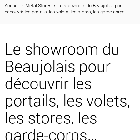
04 74 65 26 73
Accueil
Métal Stores
Le showroom du Beaujolais pour
découvrir les portails, les volets, les stores, les garde-corps…
Produits
Réalisations
Le showroom du
Métal Stores
Beaujolais pour
Journal
découvrir les
Contact
portails, les volets,
les stores, les
garde-corps…