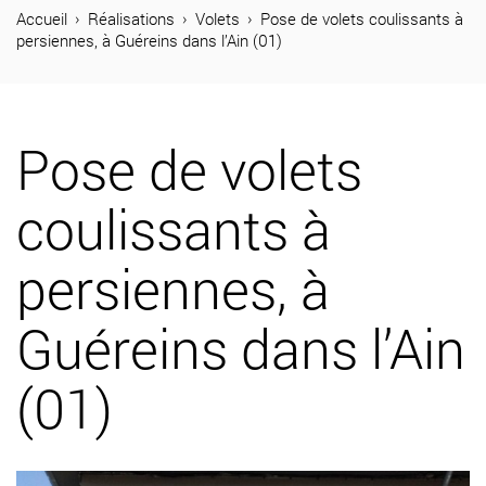
04 74 65 26 73
Accueil
Réalisations
Volets
Pose de volets coulissants à
persiennes, à Guéreins dans l’Ain (01)
Produits
Réalisations
Pose de volets
Métal Stores
coulissants à
Journal
persiennes, à
Contact
Guéreins dans l’Ain
(01)