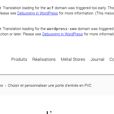
y
. Translation loading for the
domain was triggered too early. This
acf
 Please see
Debugging in WordPress
for more information. (This mess
y
. Translation loading for the
domain was triggered t
wordpress-seo
ction or later. Please see
Debugging in WordPress
for more informati
Produits
Réalisations
Métal Stores
Journal
Co
es
Choisir et personnaliser une porte d’entrée en PVC