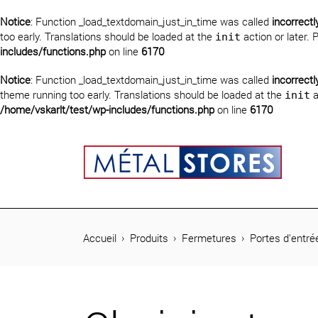
Notice
: Function _load_textdomain_just_in_time was called
incorrectl
too early. Translations should be loaded at the
action or later.
init
includes/functions.php
on line
6170
Notice
: Function _load_textdomain_just_in_time was called
incorrectl
theme running too early. Translations should be loaded at the
a
init
/home/vskarlt/test/wp-includes/functions.php
on line
6170
rcher
Accueil
Produits
Fermetures
Portes d'entré