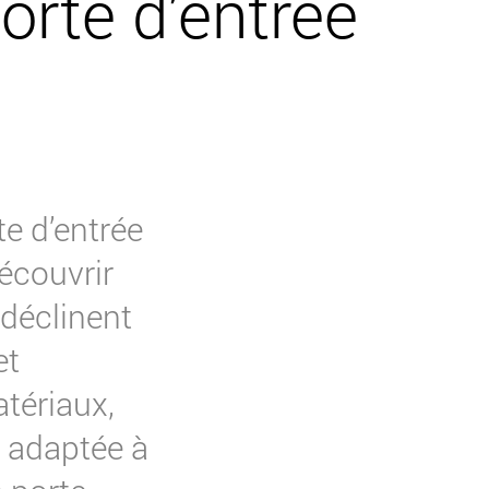
orte d’entrée
te d’entrée
découvrir
 déclinent
et
atériaux,
n adaptée à