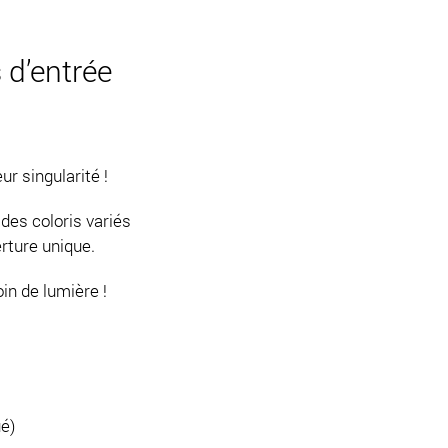
 d’entrée
r singularité !
des coloris variés
erture unique.
oin de lumière !
é)