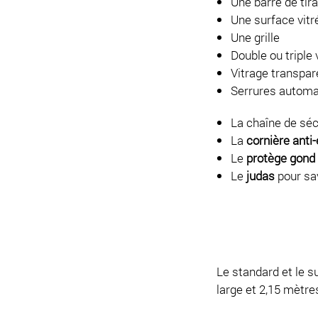
Une barre de tira
Une surface vitr
Une grille
Double ou triple 
Vitrage transpa
Serrures automat
La chaîne de sécu
La
cornière anti-
Le
protège gond
Le
judas
pour sav
Le standard et le 
large et 2,15 mètres