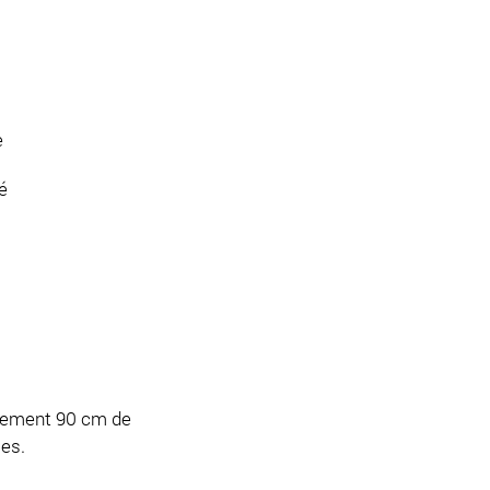
e
é
alement 90 cm de
les.