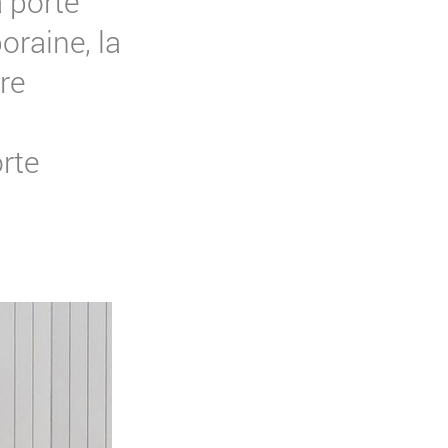
a porte
oraine, la
re
rte