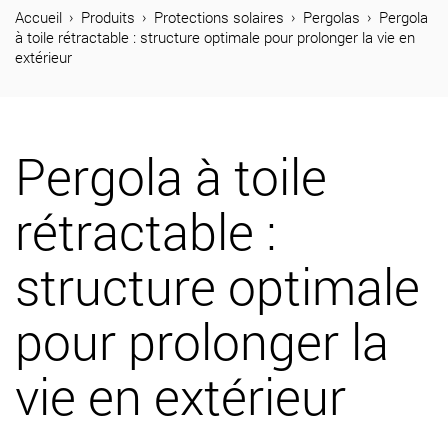
04 74 65 26 73
Accueil
Produits
Protections solaires
Pergolas
Pergola
à toile rétractable : structure optimale pour prolonger la vie en
extérieur
Produits
Réalisations
Pergola à toile
Métal Stores
rétractable :
Journal
Contact
structure optimale
pour prolonger la
vie en extérieur